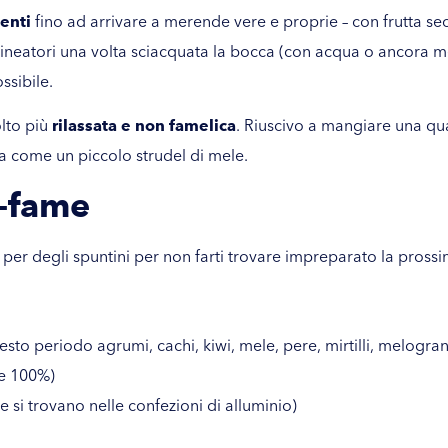
enti
fino ad arrivare a merende vere e proprie – con frutta secca
llineatori una volta sciacquata la bocca (con acqua o ancora m
ossibile.
lto più
rilassata e non famelica
. Riuscivo a mangiare una qu
na come un piccolo strudel di mele.
a-fame
 per degli spuntini per non farti trovare impreparato la prossi
uesto periodo agrumi, cachi, kiwi, mele, pere, mirtilli, melogra
te 100%)
e si trovano nelle confezioni di alluminio)