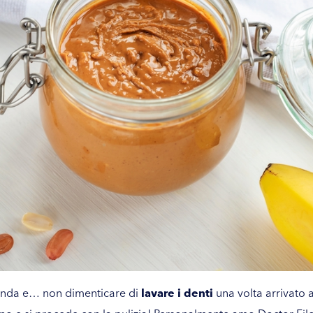
renda e… non dimenticare di
lavare i denti
una volta arrivato 