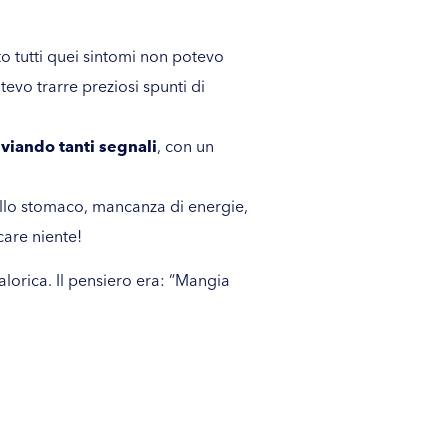
o tutti quei sintomi non potevo
evo trarre preziosi spunti di
nviando tanti segnali
, con un
 allo stomaco, mancanza di energie,
care niente!
lorica. Il pensiero era: “Mangia