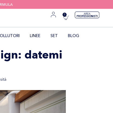
FORMULA
0
OLLUTORI
LINEE
SET
BLOG
lign: datemi
sità