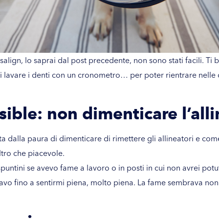
isalign, lo saprai dal
post precedente,
non sono stati facili. Ti
 di lavare i denti con un cronometro… per poter rientrare nelle 
ible: non dimenticare l’all
ta dalla paura di dimenticare di rimettere gli allineatori e c
ltro che piacevole.
spuntini se avevo fame a lavoro o in posti in cui non avrei potut
vo fino a sentirmi piena, molto piena. La fame sembrava non