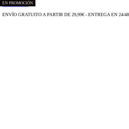
EN PROMOCIÓN
EN PROMOCIÓN
Ir al contenido
ENVÍO GRATUITO A PARTIR DE 29,99€ - ENTREGA EN 24/4