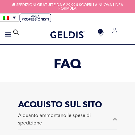
🚚 SPEDIZIONI GRATUITE DA € 29,99 🧪 SCOPRI LA NUOVA LINEA
FORMULA
0
IGIENE APPARECCHI
FILI INTERDENTALI
FAQ
ACQUISTO SUL SITO
A quanto ammontano le spese di
spedizione