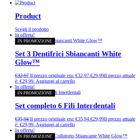
Product
Scegli il prodotto
In offerta!
IN PROMOZIONE
Set 3 Dentifrici Sbiancanti White
Glow™
€
32,97
Il prezzo originale era: €32,97.
€
29,99
Il prezzo attuale
è: €29,99.
Aggiungi al carrello
In offerta!
IN PROMOZIONE
Set completo 6 Fili Interdentali
€
35,94
Il prezzo originale era: €35,94.
€
29,99
Il prezzo attuale
è: €29,99.
Aggiungi al carrello
In offerta!
IN PROMOZIONE