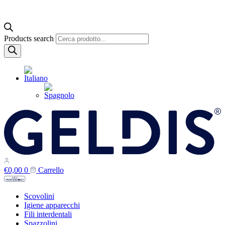
Products search
€
0,00
0
Carrello
Scovolini
Igiene apparecchi
Fili interdentali
Spazzolini