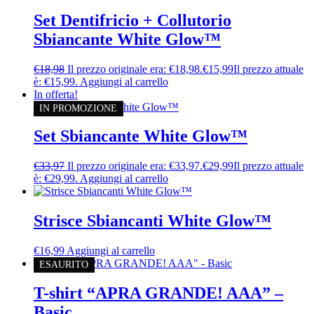
Set Dentifricio + Collutorio
Sbiancante White Glow™
€
18,98
Il prezzo originale era: €18,98.
€
15,99
Il prezzo attuale
è: €15,99.
Aggiungi al carrello
In offerta!
IN PROMOZIONE
Set Sbiancante White Glow™
€
33,97
Il prezzo originale era: €33,97.
€
29,99
Il prezzo attuale
è: €29,99.
Aggiungi al carrello
Strisce Sbiancanti White Glow™
€
16,99
Aggiungi al carrello
ESAURITO
T-shirt “APRA GRANDE! AAA” –
Basic