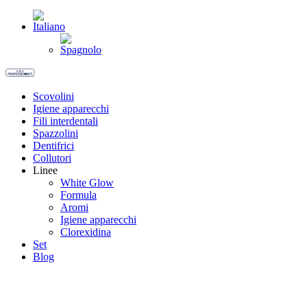
Scovolini
Igiene apparecchi
Fili interdentali
Spazzolini
Dentifrici
Collutori
Linee
White Glow
Formula
Aromi
Igiene apparecchi
Clorexidina
Set
Blog