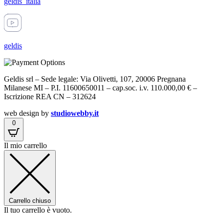
geldis_italia
geldis
Geldis srl – Sede legale: Via Olivetti, 107, 20006 Pregnana
Milanese MI – P.I. 11600650011 – cap.soc. i.v. 110.000,00 € –
Iscrizione REA CN – 312624
web design by
studiowebby.it
0
Il mio carrello
Carrello chiuso
Il tuo carrello è vuoto.