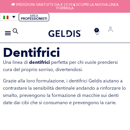
🚚 SPEDIZIONI GRATUITE DA € 29,99 🧪 SCOPRI LA NUOVA LINEA
FORMULA
0
Dentifrici
IGIENE APPARECCHI
FILI INTERDENTALI
Una linea di
dentifrici
perfetta per chi vuole prendersi
cura del proprio sorriso, divertendosi.
Grazie alla loro formulazione, i dentifrici Geldis aiutano a
contrastare la sensibilità dentinale andando a rinforzare lo
smalto, prevengono la formazione di macchie sui denti
date dai cibi che si consumano e prevengono la carie.