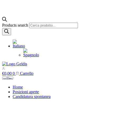
Products search
€
0,00
0
Carrello
Home
Posizioni aperte
Candidatura spontanea