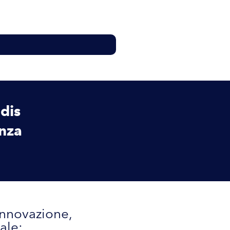
ldis
enza
innovazione,
ale: