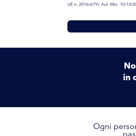
UE n. 2016/679). Aut. Min. 10/10/2
Non
in 
Ogni person
pas