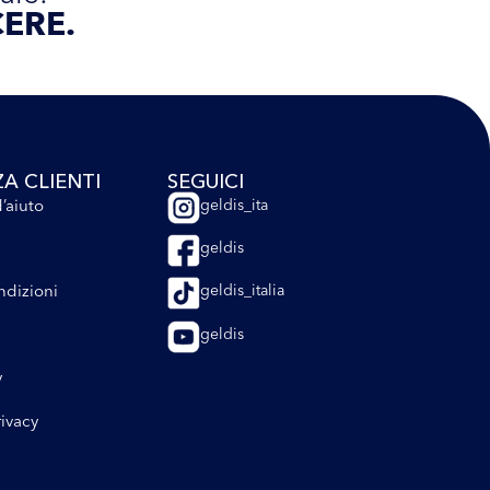
ERE.
ZA CLIENTI
SEGUICI
’aiuto
geldis_ita
geldis
ndizioni
geldis_italia
geldis
y
rivacy