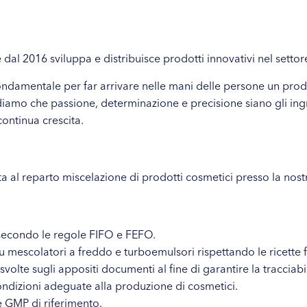
 dal 2016 sviluppa e distribuisce prodotti innovativi nel settore
fondamentale per far arrivare nelle mani delle persone un prodo
diamo che passione, determinazione e precisione siano gli ing
continua crescita.
al reparto miscelazione di prodotti cosmetici presso la nost
 secondo le regole FIFO e FEFO.
u mescolatori a freddo e turboemulsori rispettando le ricette f
à svolte sugli appositi documenti al fine di garantire la tracciabi
ondizioni adeguate alla produzione di cosmetici.
e GMP di riferimento.