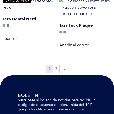
DESGASTADO
Taza Dental Nerd
Taza Fuck Plaque
Leer más
Añadir al carrito
1
2
→
BOLETÍN
Suscríbase al boletín de noticias para recibir un
código de descuento de bienvenida del 10%
que podrá utilizar en su primera compra.!