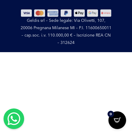
Geldis srl – Sede legale: Via Olivetti, 107,
20006 Pregnana Milanese MI – P.I. 11600650011
– cap.soc. i.v. 110.000,00 € – Iscrizione REA CN
– 312624
0