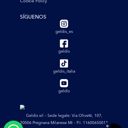
Cookie Policy
SÍGUENOS
geldis_es
geldis
geldis_italia
geldis
Geldis srl – Sede legale: Via Olivetti, 107,
20006 Pregnana Milanese MI – P.I. 11600650011
0