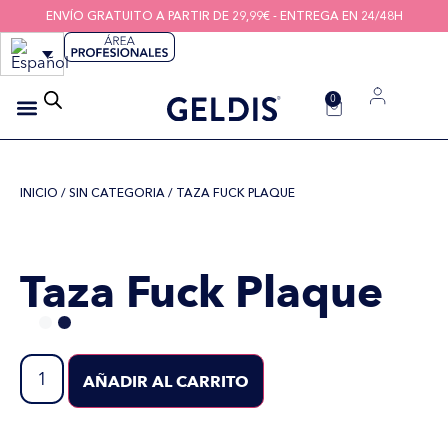
ENVÍO GRATUITO A PARTIR DE 29,99€ - ENTREGA EN 24/48H
0
CEPILLOS INTERDENTALES
HIGIENE DE LOS DISPOSITIVOS
HILOS INTERDENTALES
INICIO
/
SIN CATEGORIA
/ TAZA FUCK PLAQUE
Taza Fuck Plaque
AÑADIR AL CARRITO