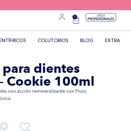
H
0
ENTÍFRICOS
COLUTORIOS
BLOG
EXTRA
 para dientes
 – Cookie 100ml
bles con acción remineralizante con Flúor,
rónico