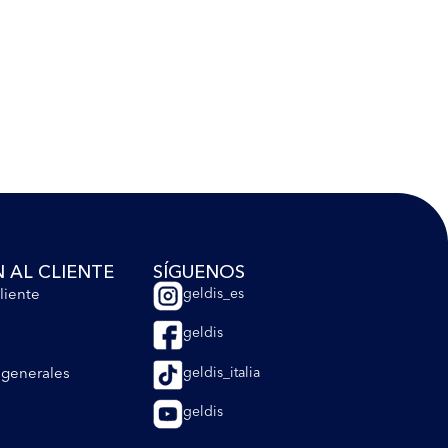
 AL CLIENTE
SÍGUENOS
liente
geldis_es
geldis
 generales
geldis_italia
geldis