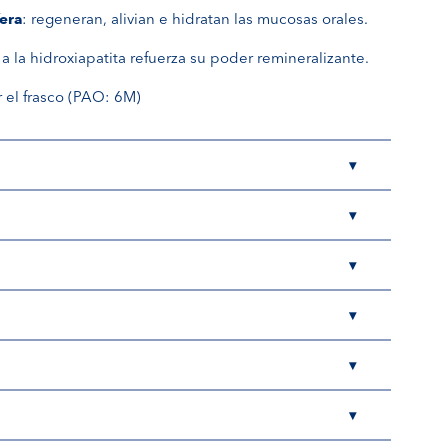
era
: regeneran, alivian e hidratan las mucosas orales.
y a la hidroxiapatita refuerza su poder remineralizante.
 el frasco (PAO: 6M)
▾
▾
▾
▾
▾
▾