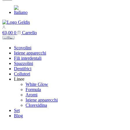
€
0,00
0
Carrello
Scovolini
Igiene apparecchi
Fili interdentali
Spazzolini
Dentifrici
Collutori
Linee
White Glow
Formula
Aromi
Igiene apparecchi
Clorexidina
Set
Blog