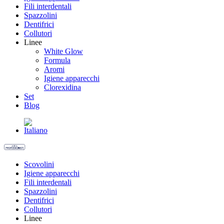
Fili interdentali
Spazzolini
Dentifrici
Collutori
Linee
White Glow
Formula
Aromi
Igiene apparecchi
Clorexidina
Set
Blog
Scovolini
Igiene apparecchi
Fili interdentali
Spazzolini
Dentifrici
Collutori
Linee