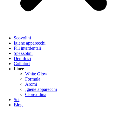
Scovolini
Igiene apparecchi
Fili interdentali
Spazzolini
Dentifrici
Collutori
Linee
White Glow
Formula
Aromi
Igiene apparecchi
Clorexidina
Set
Blog