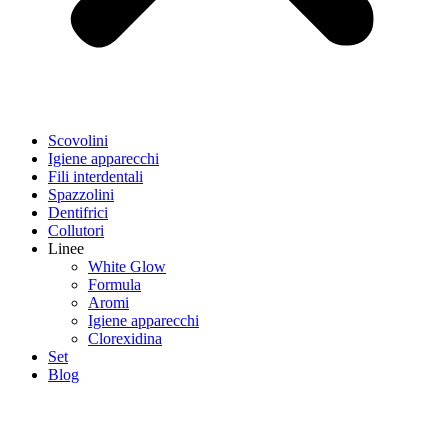
Scovolini
Igiene apparecchi
Fili interdentali
Spazzolini
Dentifrici
Collutori
Linee
White Glow
Formula
Aromi
Igiene apparecchi
Clorexidina
Set
Blog