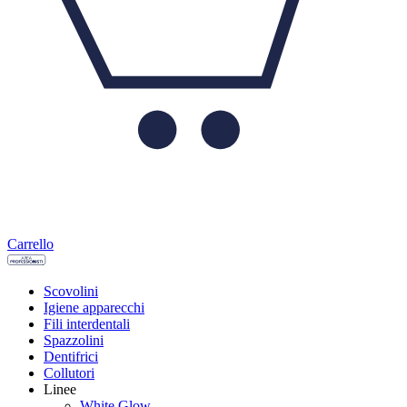
Carrello
Scovolini
Igiene apparecchi
Fili interdentali
Spazzolini
Dentifrici
Collutori
Linee
White Glow