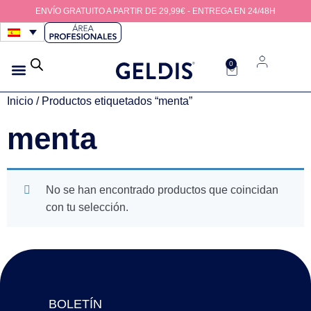
ENVÍO GRATUITO A PARTIR DE 29,99€ - ENTREGA EN 24/48H
0
CEPILLOS INTERDENTALES
HIGIENE DE LOS DISPOSITIVOS
HILOS INTERDENTALES
Inicio
/ Productos etiquetados “menta”
menta
No se han encontrado productos que coincidan
con tu selección.
BOLETÍN