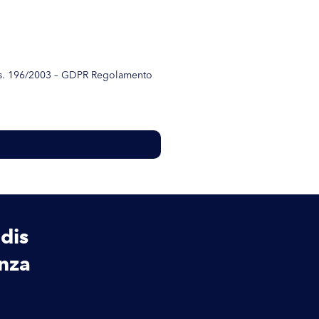
D.Lgs. 196/2003 – GDPR Regolamento
ldis
enza