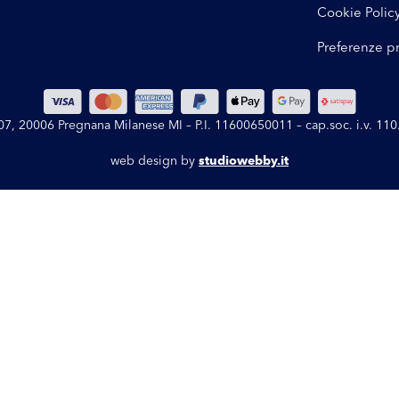
Cookie Polic
Preferenze p
 107, 20006 Pregnana Milanese MI – P.I. 11600650011 – cap.soc. i.v. 1
web design by
studiowebby.it