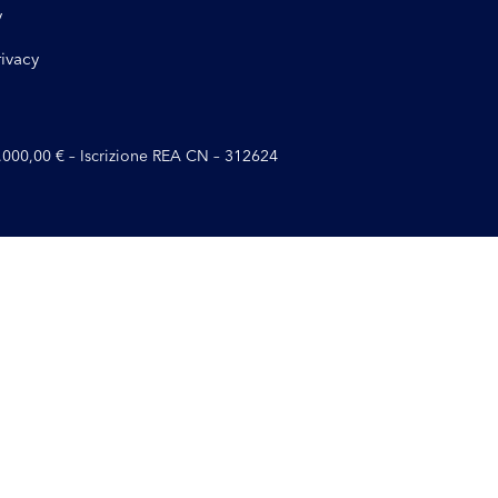
y
rivacy
10.000,00 € – Iscrizione REA CN – 312624