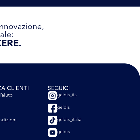
innovazione,
ale:
ERE.
ZA CLIENTI
SEGUICI
’aiuto
geldis_ita
geldis
ndizioni
geldis_italia
geldis