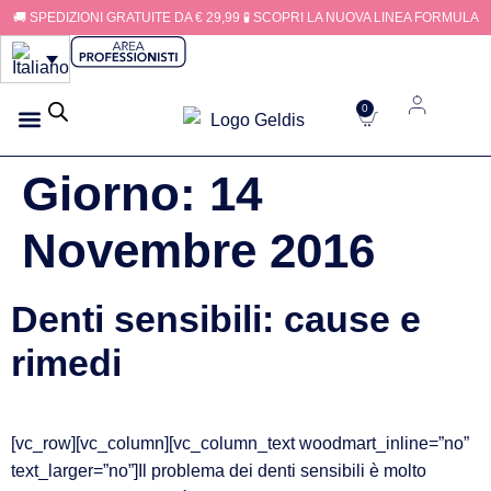
🚚 SPEDIZIONI GRATUITE DA € 29,99 🧪 SCOPRI LA NUOVA LINEA FORMULA
0
IGIENE APPARECCHI
FILI INTERDENTALI
Giorno:
14
Novembre 2016
Denti sensibili: cause e
rimedi
[vc_row][vc_column][vc_column_text woodmart_inline=”no”
text_larger=”no”]Il problema dei denti sensibili è molto