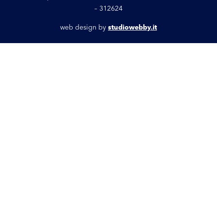
– 312624
web design by
studiowebby.it