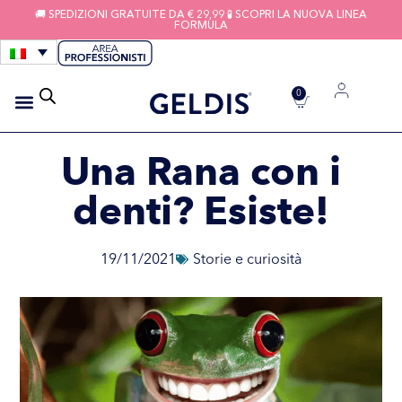
🚚 SPEDIZIONI GRATUITE DA € 29,99 🧪 SCOPRI LA NUOVA LINEA
FORMULA
0
IGIENE APPARECCHI
FILI INTERDENTALI
Una Rana con i
denti? Esiste!
19/11/2021
Storie e curiosità