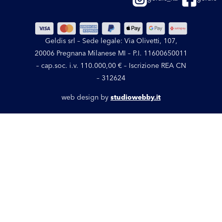
Geldis srl – Sede legale: Via Olivetti, 107,
20006 Pregnana Milanese MI – P.I. 11600650011
– cap.soc. i.v. 110.000,00 € – Iscrizione REA CN
– 312624
web design by
studiowebby.it