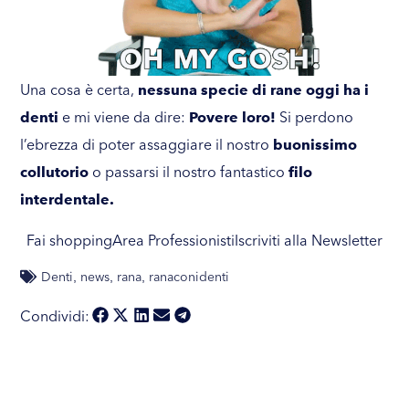
Una cosa è certa,
nessuna specie di rane oggi ha i
denti
e mi viene da dire:
Povere loro!
Si perdono
l’ebrezza di poter assaggiare il nostro
buonissimo
collutorio
o passarsi il nostro fantastico
filo
interdentale.
Fai shopping
Area Professionisti
Iscriviti alla Newsletter
Denti
news
rana
ranaconidenti
,
,
,
Condividi: