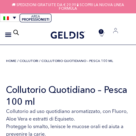
🚚 SPEDIZIONI GRATUITE DA € 29,99 🧪 SCOPRI LA NUOVA LINEA
FORMULA
0
IGIENE APPARECCHI
FILI INTERDENTALI
HOME
/
COLLUTORI
/ COLLUTORIO QUOTIDIANO – PESCA 100 ML
Collutorio Quotidiano – Pesca
100 ml
Collutorio ad uso quotidiano aromatizzato, con Fluoro,
Aloe Vera e estratti di Equiseto.
Protegge lo smalto, lenisce le mucose orali ed aiuta a
prevenire la carie.