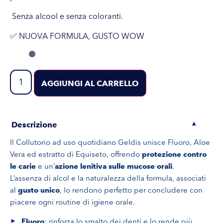
Senza alcool e senza coloranti.
✅
NUOVA FORMULA, GUSTO WOW
AGGIUNGI AL CARRELLO
Descrizione
▾
Il Collutorio ad uso quotidiano Geldis unisce Fluoro, Aloe
Vera ed estratto di Equiseto, offrendo
protezione contro
le carie
e un’
azione lenitiva sulle mucose orali
.
L’assenza di alcol e la naturalezza della formula, associati
al
gusto unico
, lo rendono perfetto per concludere con
piacere ogni routine di igiene orale.
Fluoro
: rinforza lo smalto dei denti e lo rende più