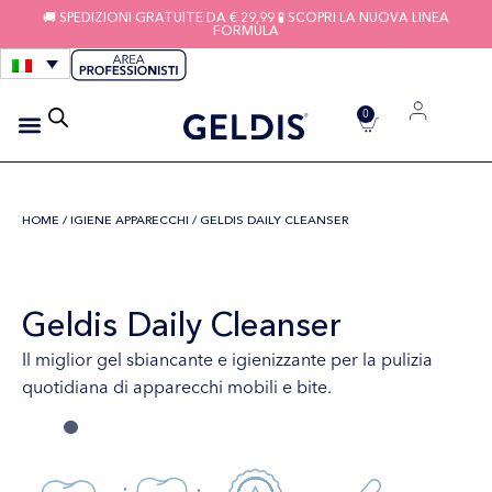
🚚 SPEDIZIONI GRATUITE DA € 29,99 🧪 SCOPRI LA NUOVA LINEA
FORMULA
0
IGIENE APPARECCHI
FILI INTERDENTALI
HOME
/
IGIENE APPARECCHI
/ GELDIS DAILY CLEANSER
Geldis Daily Cleanser
Il miglior gel sbiancante e igienizzante per la pulizia
quotidiana di apparecchi mobili e bite.