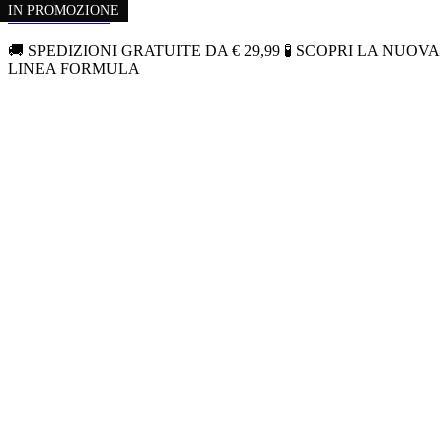
IN PROMOZIONE
IN PROMOZIONE
Vai al contenuto
🚚 SPEDIZIONI GRATUITE DA € 29,99 🧪 SCOPRI LA NUOVA
LINEA FORMULA