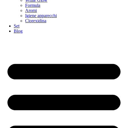
White Glow
Formula
Aromi
Igiene apparecchi
Clorexidina
Set
Blog