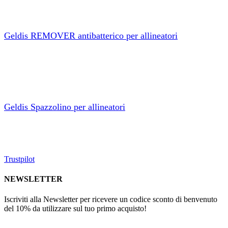
€72,99.
Geldis REMOVER antibatterico per allineatori
AGGIUNGI AL CARRELLO
€
8,99
Geldis Spazzolino per allineatori
AGGIUNGI AL CARRELLO
€
6,99
Trustpilot
NEWSLETTER
Iscriviti alla Newsletter per ricevere un codice sconto di benvenuto
del 10% da utilizzare sul tuo primo acquisto!