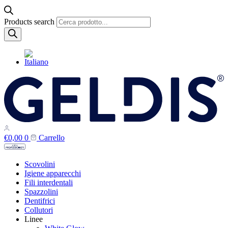
Products search
€
0,00
0
Carrello
Scovolini
Igiene apparecchi
Fili interdentali
Spazzolini
Dentifrici
Collutori
Linee