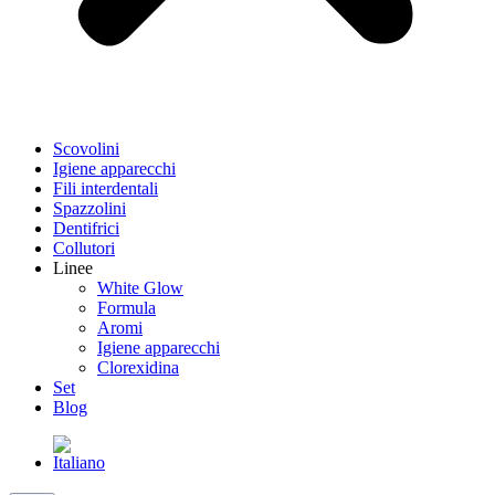
Scovolini
Igiene apparecchi
Fili interdentali
Spazzolini
Dentifrici
Collutori
Linee
White Glow
Formula
Aromi
Igiene apparecchi
Clorexidina
Set
Blog