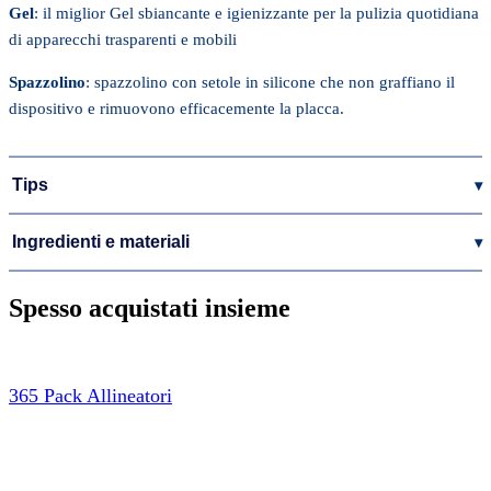
Gel
: il miglior Gel sbiancante e igienizzante per la pulizia quotidiana
di apparecchi trasparenti e mobili
Spazzolino
: spazzolino con setole in silicone che non graffiano il
dispositivo e rimuovono efficacemente la placca.
Tips
▾
Ingredienti e materiali
▾
Spesso acquistati insieme
365 Pack Allineatori
AGGIUNGI AL CARRELLO
€
80,93
Il prezzo originale era: €80,93.
€
72,99
Il prezzo attuale è: