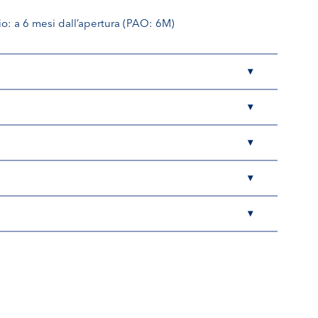
io: a 6 mesi dall’apertura (PAO: 6M)
▾
▾
▾
▾
▾