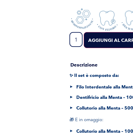
AGGIUNGI AL CAR
Descrizione
✨ Il set è composto da:
Filo Interdentale alla Men
Dentifricio alla Menta – 1
Collutorio alla Menta – 50
🎁 E in omaggio:
Collutorio alla Menta – 10