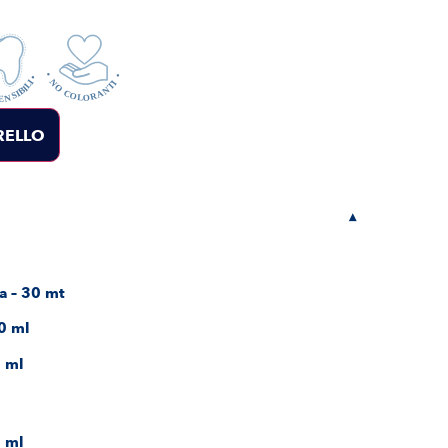
RELLO
▾
ta – 30 mt
00 ml
0 ml
0 ml