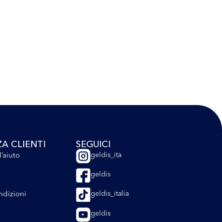
ZA CLIENTI
SEGUICI
’aiuto
geldis_ita
geldis
ndizioni
geldis_italia
geldis