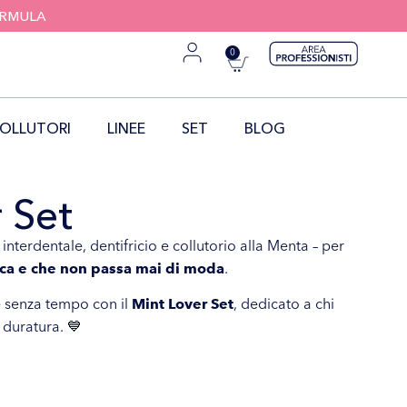
FORMULA
0
OLLUTORI
LINEE
SET
BLOG
 Set
o interdentale, dentifricio e collutorio alla Menta – per
sca
e che non passa mai di moda
.
 e senza tempo con il
Mint Lover Set
, dedicato a chi
 duratura. 💙