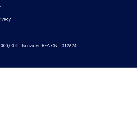
y
rivacy
10.000,00 € – Iscrizione REA CN – 312624