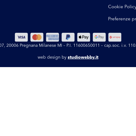
Cookie Polic
Preferenze p
 107, 20006 Pregnana Milanese MI – P.I. 11600650011 – cap.soc. i.v. 1
web design by
studiowebby.it