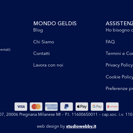
MONDO GELDIS
ASSISTEN
Blog
Ho bisogno d
Chi Siamo
FAQ
entali)
Contatti
Termini e Co
Lavora con noi
Privacy Policy
Cookie Polic
Preferenze p
 107, 20006 Pregnana Milanese MI – P.I. 11600650011 – cap.soc. i.v. 1
web design by
studiowebby.it