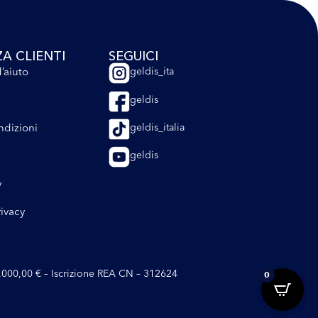
ZA CLIENTI
SEGUICI
’aiuto
geldis_ita
geldis
ndizioni
geldis_italia
geldis
y
rivacy
10.000,00 € – Iscrizione REA CN – 312624
0