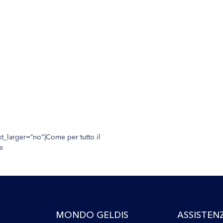
t_larger=”no”]Come per tutto il
e
MONDO GELDIS
ASSISTEN