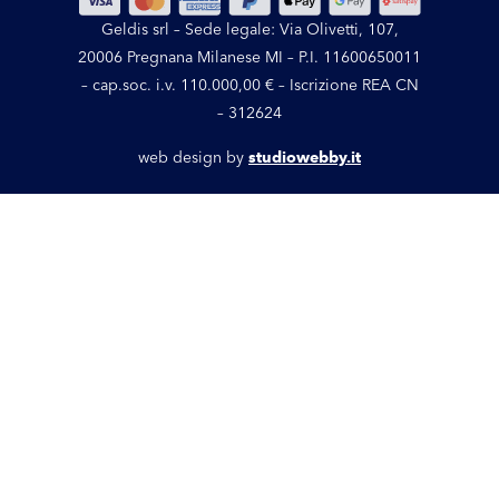
Geldis srl – Sede legale: Via Olivetti, 107,
20006 Pregnana Milanese MI – P.I. 11600650011
– cap.soc. i.v. 110.000,00 € – Iscrizione REA CN
– 312624
web design by
studiowebby.it