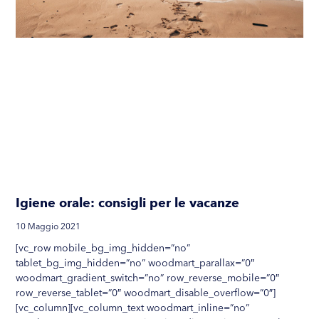
Igiene orale: consigli per le vacanze
10 Maggio 2021
[vc_row mobile_bg_img_hidden=”no”
tablet_bg_img_hidden=”no” woodmart_parallax=”0″
woodmart_gradient_switch=”no” row_reverse_mobile=”0″
row_reverse_tablet=”0″ woodmart_disable_overflow=”0″]
[vc_column][vc_column_text woodmart_inline=”no”