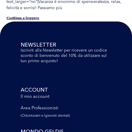
text_larger=”no”]Vacanza è sinonimo di spensieratezza, relax,
felicità e sorrisi! Passiamo più
Continua a leggere
NEWSLETTER
Iscriviti alla Newsletter per ricevere un codice
sconto di benvenuto del 10% da utilizzare sul
tuo primo acquisto!
ACCOUNT
Il mio account
Area Professionisti
(Odontoiatri e lgienisti dentali)
MONDO GELDIS