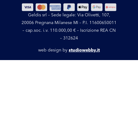
Geldis srl – Sede legale: Via Olivetti, 107,
20006 Pregnana Milanese MI – P.I. 11600650011
– cap.soc. i.v. 110.000,00 € – Iscrizione REA CN
– 312624
web design by
studiowebby.it