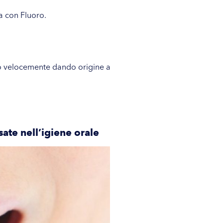
a con Fluoro
.
to velocemente dando origine a
sate nell’igiene orale