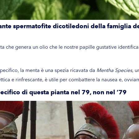
nte spermatofite dicotiledoni della famiglia d
ta che genera un olio che le nostre papille gustative identifi
pecifico, la menta è una spezia ricavata da
Mentha Species
, u
ttica e rinfrescante, è utile per combattere la nausea e, ovviame
cifico di questa pianta nel 79, non nel ’79