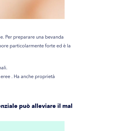
sane. Per preparare una bevanda
pore particolarmente forte ed è la
ali.
 aeree . Ha anche proprietà
nziale può alleviare il mal