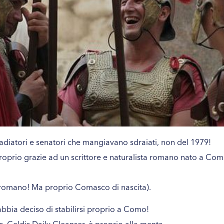
ladiatori e senatori che mangiavano sdraiati, non del 1979!
roprio grazie ad un scrittore e naturalista romano nato a Com
romano! Ma proprio Comasco di nascita).
bbia deciso di stabilirsi proprio a Como!
s,
Geldis Daily Cleanser
, è proprio alla menta.