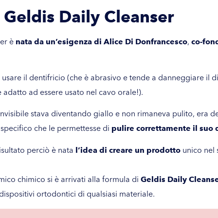
u Geldis Daily Cleanser
ser è
nata da un’esigenza di Alice Di Donfrancesco
,
co-fond
i usare il dentifricio (che è abrasivo e tende a danneggiare il di
e adatto ad essere usato nel cavo orale!).
isibile stava diventando giallo e non rimaneva pulito, era del 
 specifico che le permettesse di
pulire correttamente il suo 
isultato perciò è nata
l’idea di creare un prodotto
unico nel
ico chimico si è arrivati alla formula di
Geldis Daily Cleans
dispositivi ortodontici di qualsiasi materiale.