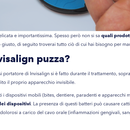
 delicata e importantissima. Spesso però non si sa
quali prodot
 giusto, di seguito troverai tutto ciò di cui hai bisogno per man
visalign puzza?
ortatore di Invisalign si è fatto durante il trattamento, sopr
to il proprio apparecchio invisibile.
tti i dispositivi mobili (bites, dentiere, paradenti e apparecchi 
dei dispositivi
. La presenza di questi batteri può causare catt
 dolorosi a carico del cavo orale (infiammazioni gengivali, sa