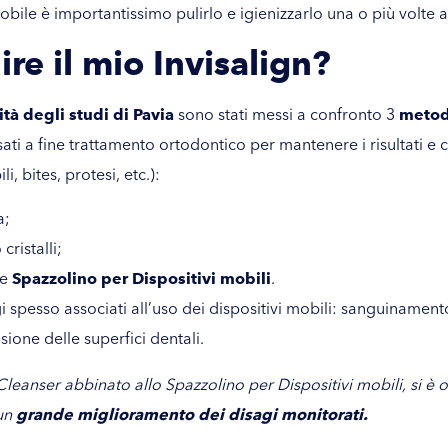
obile è importantissimo pulirlo e igienizzarlo una o più volte a
re il mio Invisalign?
ità degli studi di Pavia
sono stati messi a confronto 3
metodi
sati a fine trattamento ortodontico per mantenere i risultati e 
li, bites, protesi, etc.):
a;
cristalli;
e
Spazzolino per Dispositivi mobili
.
agi spesso associati all’uso dei dispositivi mobili: sanguinamen
ione delle superfici dentali.
 Cleanser
abbinato allo
Spazzolino per Dispositivi mobili
, si è
 un
grande miglioramento dei disagi monitorati.